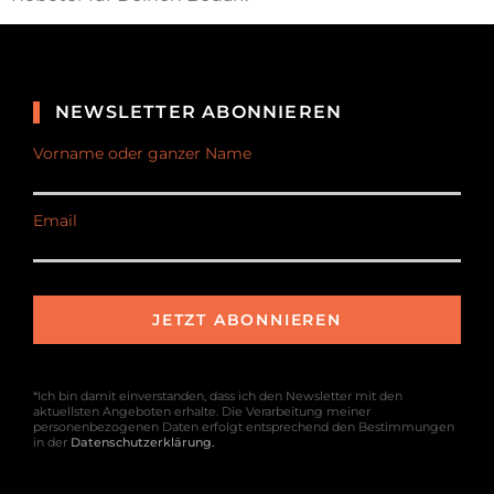
NEWSLETTER ABONNIEREN
Vorname oder ganzer Name
Email
*Ich bin damit einverstanden, dass ich den Newsletter mit den
aktuellsten Angeboten erhalte. Die Verarbeitung meiner
personenbezogenen Daten erfolgt entsprechend den Bestimmungen
in der
Datenschutzerklärung
.