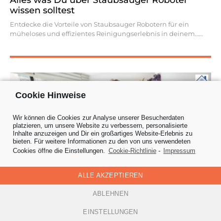
Alles was Du über Staubsauger Roboter
wissen solltest
Entdecke die Vorteile von Staubsauger Robotern für ein
müheloses und effizientes Reinigungserlebnis in deinem…
Cookie Hinweise
Wir können die Cookies zur Analyse unserer Besucherdaten
platzieren, um unsere Website zu verbessern, personalisierte
Inhalte anzuzeigen und Dir ein großartiges Website-Erlebnis zu
bieten. Für weitere Informationen zu den von uns verwendeten
Cookies öffne die Einstellungen.
Cookie-Richtlinie
-
Impressum
ALLE AKZEPTIEREN
ABLEHNEN
Wohnen
0
26. Juli 2024
Was ist alles mit der Alexa Smart Home
EINSTELLUNGEN
Steuerung möglich?