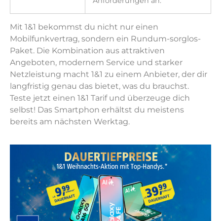
Anforderungen an.
Mit 1&1 bekommst du nicht nur einen
Mobilfunkvertrag, sondern ein Rundum-sorglos-
Paket. Die Kombination aus attraktiven
Angeboten, modernem Service und starker
Netzleistung macht 1&1 zu einem Anbieter, der dir
langfristig genau das bietet, was du brauchst.
Teste jetzt einen 1&1 Tarif und überzeuge dich
selbst! Das Smartphon erhältst du meistens
bereits am nächsten Werktag.