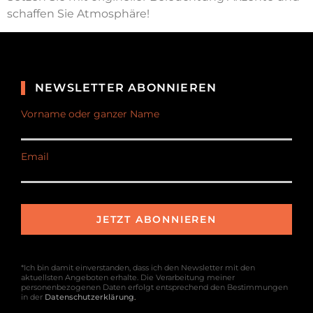
schaffen Sie Atmosphäre!
NEWSLETTER ABONNIEREN
Vorname oder ganzer Name
Email
*Ich bin damit einverstanden, dass ich den Newsletter mit den
aktuellsten Angeboten erhalte. Die Verarbeitung meiner
personenbezogenen Daten erfolgt entsprechend den Bestimmungen
in der
Datenschutzerklärung
.