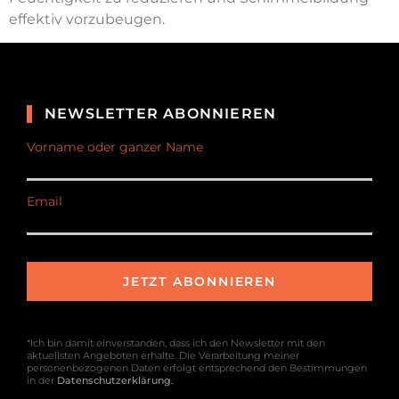
effektiv vorzubeugen.
NEWSLETTER ABONNIEREN
Vorname oder ganzer Name
Email
*Ich bin damit einverstanden, dass ich den Newsletter mit den
aktuellsten Angeboten erhalte. Die Verarbeitung meiner
personenbezogenen Daten erfolgt entsprechend den Bestimmungen
in der
Datenschutzerklärung
.