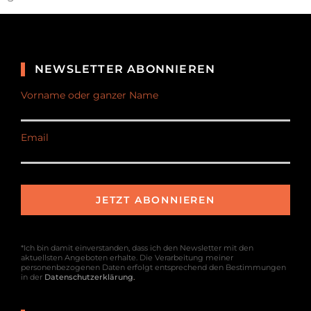
NEWSLETTER ABONNIEREN
Vorname oder ganzer Name
Email
*Ich bin damit einverstanden, dass ich den Newsletter mit den
aktuellsten Angeboten erhalte. Die Verarbeitung meiner
personenbezogenen Daten erfolgt entsprechend den Bestimmungen
in der
Datenschutzerklärung
.