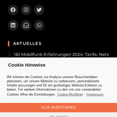
AKTUELLES
1&1 Mobilfunk Erfahrungen 2024: Tarife, Netz
und Smartphones
Cookie Hinweise
Vögel füttern im Winter: Tipps und
passendes Vogelfutter
Wir können die Cookies zur Analyse unserer Besucherdaten
platzieren, um unsere Website zu verbessern, personalisierte
Schneeschaufel kaufen - Wodrauf Du
Inhalte anzuzeigen und Dir ein großartiges Website-Erlebnis zu
achten solltest
bieten. Für weitere Informationen zu den von uns verwendeten
Cookies öffne die Einstellungen.
Cookie-Richtlinie
-
Impressum
So gelingt Dir die perfekte Weihnachtstafel
ALLE AKZEPTIEREN