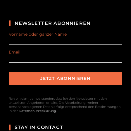
NEWSLETTER ABONNIEREN
Vorname oder ganzer Name
Email
*Ich bin damit einverstanden, dass ich den Newsletter mit den
aktuellsten Angeboten erhalte. Die Verarbeitung meiner
personenbezogenen Daten erfolgt entsprechend den Bestimmungen
in der
Datenschutzerklärung
.
STAY IN CONTACT