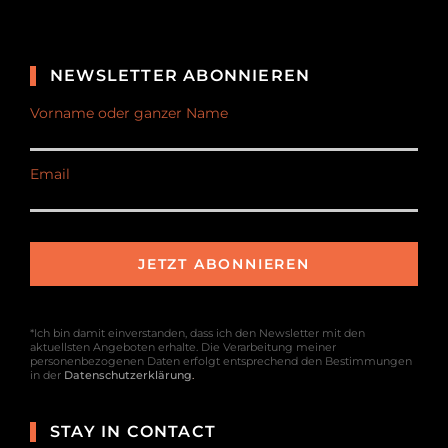
NEWSLETTER ABONNIEREN
Vorname oder ganzer Name
Email
*Ich bin damit einverstanden, dass ich den Newsletter mit den
aktuellsten Angeboten erhalte. Die Verarbeitung meiner
personenbezogenen Daten erfolgt entsprechend den Bestimmungen
in der
Datenschutzerklärung
.
STAY IN CONTACT